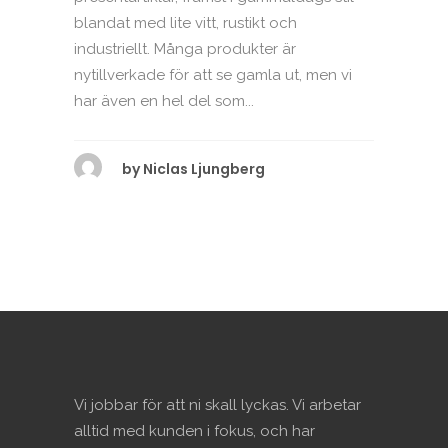
blandat med lite vitt, rustikt och
industriellt. Många produkter är
nytillverkade för att se gamla ut, men vi
har även en hel del som...
by
Niclas Ljungberg
Vi jobbar för att ni skall lyckas. Vi arbetar
alltid med kunden i fokus, och har