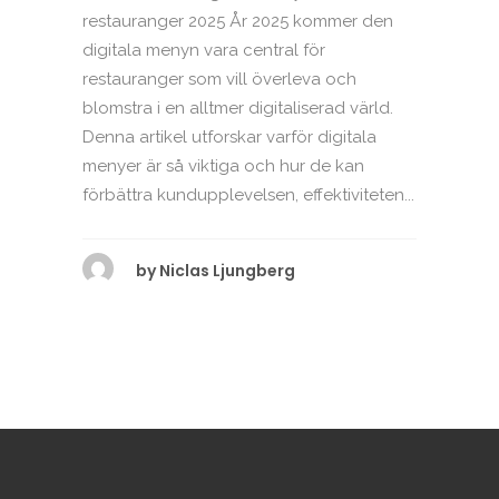
restauranger 2025 År 2025 kommer den
digitala menyn vara central för
restauranger som vill överleva och
blomstra i en alltmer digitaliserad värld.
Denna artikel utforskar varför digitala
menyer är så viktiga och hur de kan
förbättra kundupplevelsen, effektiviteten...
by
Niclas Ljungberg